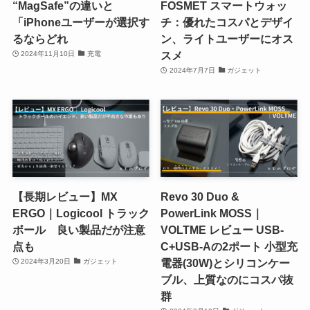
“MagSafe”の違いと
FOSMET スマートウォッ
「iPhoneユーザーが選択す
チ：優れたコスパとデザイ
るならどれ
ン、ライトユーザーにオス
スメ
2024年11月10日
充電
2024年7月7日
ガジェット
【長期レビュー】MX
Revo 30 Duo &
ERGO｜Logicool トラック
PowerLink MOSS｜
ボール 良い製品だが注意
VOLTME レビュー USB-
点も
C+USB-Aの2ポート 小型充
電器(30W)とシリコンケー
2024年3月20日
ガジェット
ブル、上質なのにコスパ抜
群