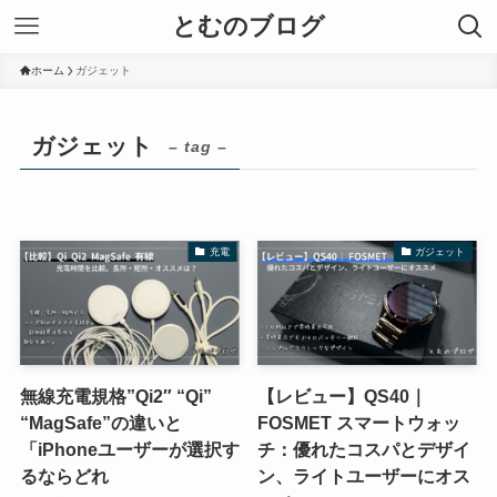
とむのブログ
ホーム
ガジェット
ガジェット
– tag –
充電
ガジェット
無線充電規格”Qi2″ “Qi”
【レビュー】QS40｜
“MagSafe”の違いと
FOSMET スマートウォッ
「iPhoneユーザーが選択す
チ：優れたコスパとデザイ
るならどれ
ン、ライトユーザーにオス