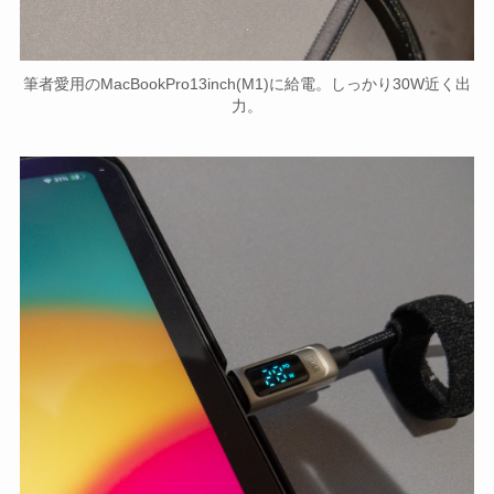
筆者愛用のMacBookPro13inch(M1)に給電。しっかり30W近く出
力。