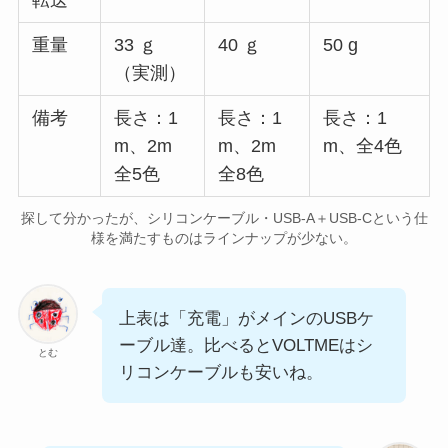
転送
重量
33 ｇ
40 ｇ
50 g
（実測）
備考
長さ：1
長さ：1
長さ：1
m、2m
m、2m
m、全4色
全5色
全8色
探して分かったが、シリコンケーブル・USB-A＋USB-Cという仕
様を満たすものはラインナップが少ない。
上表は「充電」がメインのUSBケ
ーブル達。比べるとVOLTMEはシ
とむ
リコンケーブルも安いね。