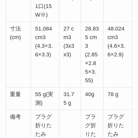
1口(15
W※)
寸法
51.084
27 c
28.83
48.024
(cm)
cm3
m3
5 cm
cm3
(4.3×3.
(3x3
3
(4.6×3.
6×3.3)
x3)
(2.85
6×2.9)
×2.8
5×3.
55)
重量
55 g(実
31.7
40g
78 g
測)
5 g
備考
プラグ
プラ
プラグ
折りた
グ折
折りた
たみ
りた
たみ